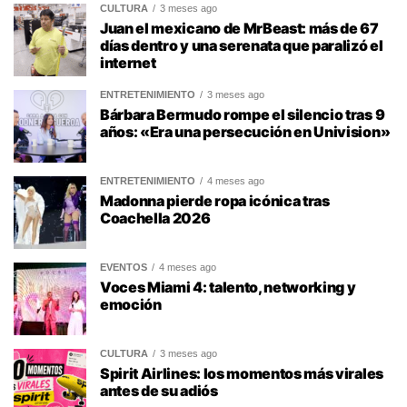
CULTURA
3 meses ago
Juan el mexicano de MrBeast: más de 67
días dentro y una serenata que paralizó el
internet
ENTRETENIMIENTO
3 meses ago
Bárbara Bermudo rompe el silencio tras 9
años: «Era una persecución en Univision»
ENTRETENIMIENTO
4 meses ago
Madonna pierde ropa icónica tras
Coachella 2026
EVENTOS
4 meses ago
Voces Miami 4: talento, networking y
emoción
CULTURA
3 meses ago
Spirit Airlines: los momentos más virales
antes de su adiós