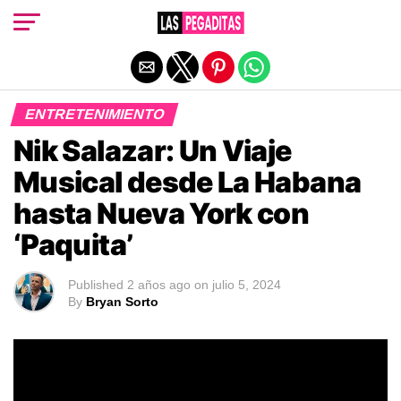
Salir de la versión móvil
ENTRETENIMIENTO
Nik Salazar: Un Viaje
Musical desde La Habana
hasta Nueva York con
‘Paquita’
Published
2 años ago
on
julio 5, 2024
By
Bryan Sorto