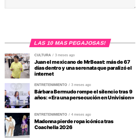
LAS 10 MAS PEGAJOSAS!
CULTURA
3 meses ago
Juan el mexicano de MrBeast: más de 67
días dentro y una serenata que paralizó el
internet
ENTRETENIMIENTO
3 meses ago
Bárbara Bermudo rompe el silencio tras 9
años: «Era una persecución en Univision»
ENTRETENIMIENTO
4 meses ago
Madonna pierde ropa icónica tras
Coachella 2026