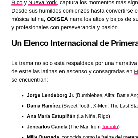
Rico
y
Nueva York
, captura los momentos más signi
Desde sus humildes comienzos hasta convertirse en
música latina,
ODISEA
narra los altos y bajos de s
y profesionales con perseverancia y pasión.
Un Elenco Internacional de Primer
La trama no solo está respaldada por una narrativ
de estrellas latinas en ascenso y consagradas en
H
se encuentran:
Jorge Lendeborg Jr.
(Bumblebee, Alita: Battle An
Dania Ramírez
(Sweet Tooth, X-Men: The Last Sta
Ana María Estupiñán
(La Niña, Rigo)
Jencarlos Canela
(The Man from
Toronto
)
Milly Quezada
, conocida como la “reina del meren