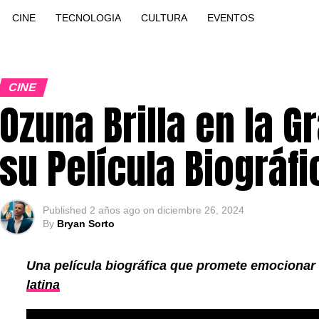
CINE
TECNOLOGIA
CULTURA
EVENTOS
CINE
Ozuna Brilla en la G
su Película Biográfi
Published
2 años ago
on
diciembre 26, 2024
By
Bryan Sorto
Una película biográfica que promete emocionar 
latina