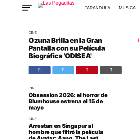
FARANDULA
MUSICA
CINE
Ozuna Brilla en la Gran
Pantalla con su Película
Biográfica 'ODISEA'
CINE
Obsession 2026: el horror de
Blumhouse estrena el 15 de
mayo
CINE
Arrestan en Singapur al
hombre que filtró la película
de Avatar: Aang, The Last