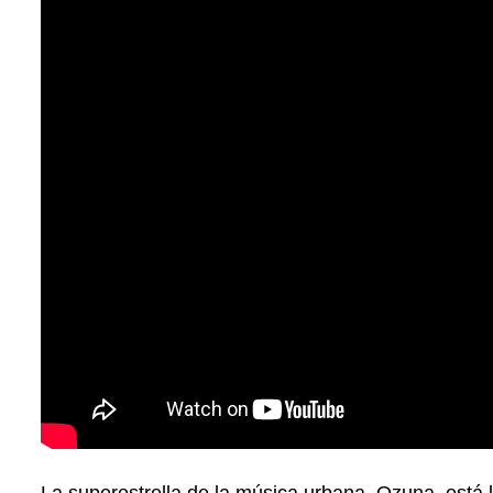
La superestrella de la
música urbana
, Ozuna, está 