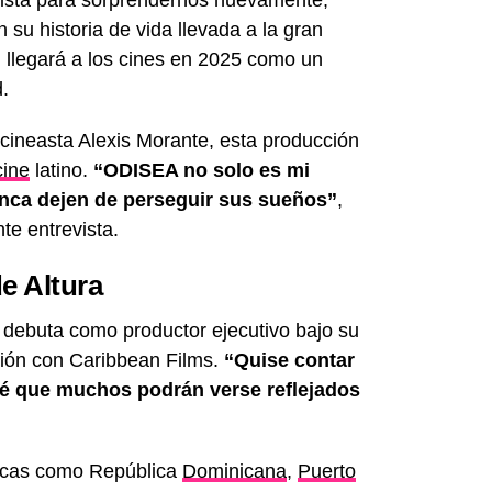
 su historia de vida llevada a la gran
a, llegará a los cines en 2025 como un
.
 cineasta Alexis Morante, esta producción
cine
latino.
“ODISEA no solo es mi
unca dejen de perseguir sus sueños”
,
e entrevista.
e Altura
 debuta como productor ejecutivo bajo su
ción con Caribbean Films.
“Quise contar
sé que muchos podrán verse reflejados
ónicas como República
Dominicana
,
Puerto